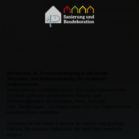
Hochdruck- & Terrassen­reinigung in Hochheim
Terrassen- und Balkonreinigung für strahlende
Außenbereiche
Neben unseren vielfältigen Maler- und Lackierarbeiten bieten
wir Ihnen jetzt auch professionelle Terrasse- und
Balkonreinigungen an. Ob Algen, Moos, Schmutz
oder Verfärbungen - wir sorgen dafür, dass Ihre Außenbereiche
in neuem Glanz erstrahlen.
Vertrauen Sie auf unsere Expertise für saubere und gepflegte
Flächen, die einladen wirken und den Wert Ihrer Immobilie
steigern.