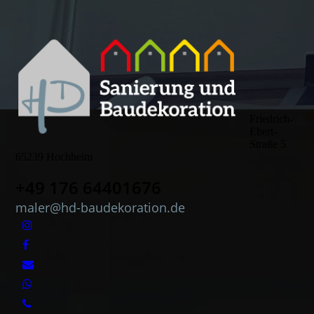
Friedrich-
Ebert-
Straße 5
65239 Hochheim
+49 176 64401676
maler@hd-baudekoration.de