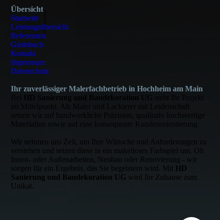
Übersicht
Startseite
Leistungsübersicht
Referenzen
Gästebuch
Kontakt
Impressum
Datenschutz
Ihr zuverlässiger Malerfachbetrieb in Hochheim am Main
Bei
HD Sanierung und Baudekoration UG
steht Ihr Projekt
im Mittelpunkt. Als Maler und Lackierer mit Leidenschaft
setzen wir auf handwerkliche Präzision, qualitativ hochwertige
Materialien sowie auf eine konsequente Kundenorientierung.
Wir nehmen uns Zeit, um Ihre Wünsche und Anforderungen zu
verstehen und setzen diese in ein makelloses Farbspiel um. Ob
Innen- oder Außenarbeiten, Neubau oder Renovierung - wir
sorgen für ein Ergebnis, das Sie begeistern wird. Mit
HD
Sanierung und Baudekoration UG
wird Ihr Zuhause zum
Unikat.